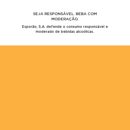
Pesquisar
por:
SEJA RESPONSÁVEL. BEBA COM
Artigos recentes
MODERAÇÃO.
Esporão, S.A. defende o consumo responsável e
Olá, mundo!
moderado de bebidas alcoólicas.
Olá, mundo!
Comentários recentes
Um comentador do WordPress
em
Olá, mundo!
Um comentador do WordPress
em
Olá, mundo!
Arquivo
Junho 2017
Categorias
Sem categoria
Meta