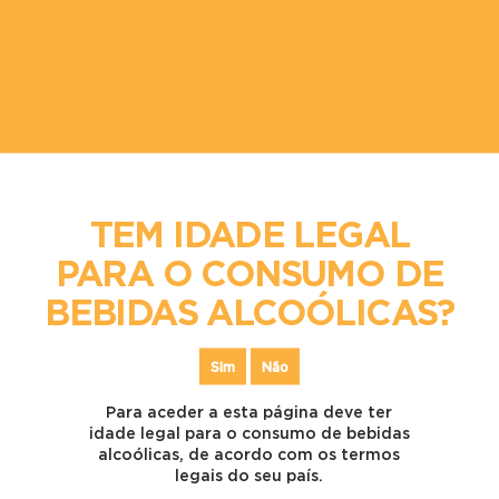
obrigatórios marcados com
*
Comentário
*
TEM IDADE LEGAL
PARA O CONSUMO DE
Nome
*
BEBIDAS ALCOÓLICAS?
Email
*
Site
Sim
Não
Para aceder a esta página deve ter
Guardar o meu nome, email e site neste navegador para a
idade legal para o consumo de bebidas
próxima vez que eu comentar.
alcoólicas, de acordo com os termos
legais do seu país.