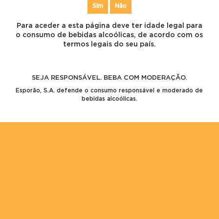
Sim
Não
Para aceder a esta página deve ter idade legal para
o consumo de bebidas alcoólicas, de acordo com os
termos legais do seu país.
TÓRIA
SEJA RESPONSÁVEL. BEBA COM MODERAÇÃO.
ico que continua a surpreender
Esporão, S.A. defende o consumo responsável e moderado de
bebidas alcoólicas.
MENTO: 1990
EQUIPA DE 
 primeira colheita deste vinho, só
do para o mercado, em 1992.
ENVELHEC
r um vinho com a mesma origem e
VERSATILID
sporão Reserva, com o intuito de
GASTRONÓ
nsumo de vinho numa experiência
 a cada ano. Queríamos levar um
entejo a todos, valorizando o
'À MESA CO
 a generosidade desta terra e as
zer bem, com responsabilidade e