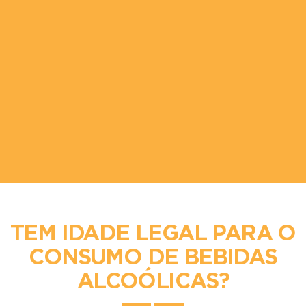
Mais Informação
ICCOLO DI GUSTU
 NOVA FRIBURGO
TASCA DA
rada |
RUA ROMÃO
UILERA CAMPOS, 673 -
MERCEARIA
VA FRIBURGO
Morada |
RUA ASSIS BUEN
efone |
22-3261 0471
26 - BOTAFOGO
Telefone |
21-3556 1425
is Informação
Mais Informação
TEM IDADE LEGAL PARA O
CONSUMO DE BEBIDAS
ALCOÓLICAS?