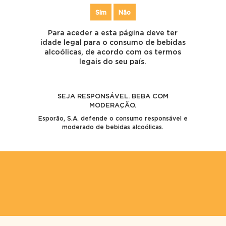
Comentários recentes
Sim
Não
Um comentador do WordPress
em
Olá, mundo!
Um comentador do WordPress
em
Olá, mundo!
Para aceder a esta página deve ter
idade legal para o consumo de bebidas
Arquivo
alcoólicas, de acordo com os termos
legais do seu país.
Junho 2017
Categorias
SEJA RESPONSÁVEL. BEBA COM
MODERAÇÃO.
Sem categoria
Esporão, S.A. defende o consumo responsável e
moderado de bebidas alcoólicas.
Meta
Iniciar sessão
Feed de entradas
Feed de comentários
WordPress.org