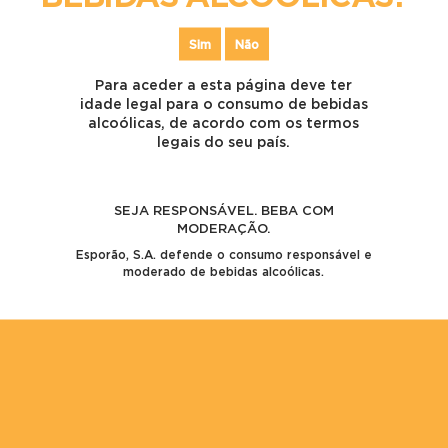
Comentários recentes
Sim
Não
Um comentador do WordPress
em
Olá, mundo!
Para aceder a esta página deve ter
Um comentador do WordPress
em
Olá, mundo!
idade legal para o consumo de bebidas
alcoólicas, de acordo com os termos
Arquivo
legais do seu país.
Junho 2017
SEJA RESPONSÁVEL. BEBA COM
Categorias
MODERAÇÃO.
Esporão, S.A. defende o consumo responsável e
Sem categoria
moderado de bebidas alcoólicas.
Meta
Iniciar sessão
Feed de entradas
Feed de comentários
WordPress.org