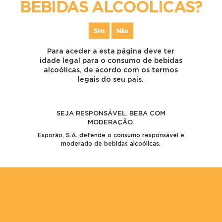
BEBIDAS ALCOÓLICAS?
Olá, mundo!
Olá, mundo!
Sim
Não
Comentários recentes
Para aceder a esta página deve ter
idade legal para o consumo de bebidas
Um comentador do WordPress
em
Olá, mundo!
alcoólicas, de acordo com os termos
Um comentador do WordPress
em
Olá, mundo!
legais do seu país.
Arquivo
Junho 2017
SEJA RESPONSÁVEL. BEBA COM
MODERAÇÃO.
Categorias
Esporão, S.A. defende o consumo responsável e
moderado de bebidas alcoólicas.
Sem categoria
Meta
Iniciar sessão
Feed de entradas
Feed de comentários
WordPress.org